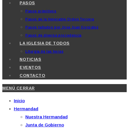
PASOS
Pasos primitivos
Pasos de la Venerable Orden Tercera
Pasos tallados por Jose Juan González
Pasos de diversa procedencia
LA IGLESIA DE TODOS
Liturgia de las horas
NOTICIAS
EVENTOS
CONTACTO
MENÚ
CERRAR
Inicio
Hermandad
Nuestra Hermandad
Junta de Gobierno