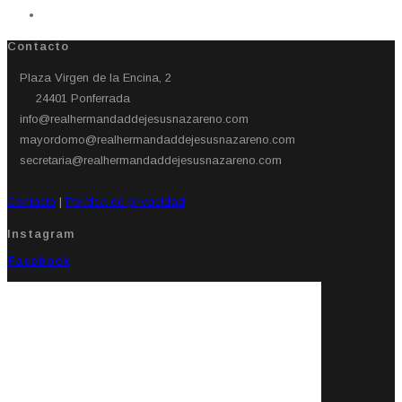
Contacto
Plaza Virgen de la Encina, 2
24401 Ponferrada​
info@realhermandaddejesusnazareno.com
mayordomo@realhermandaddejesusnazareno.com
secretaria@realhermandaddejesusnazareno.com
Contacto
|
Política de privacidad
Instagram
Facebook