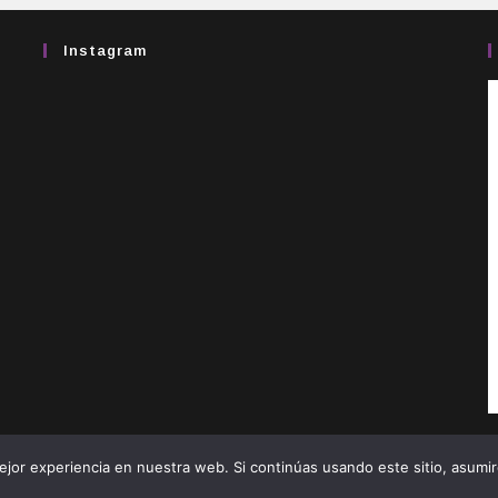
Instagram
jor experiencia en nuestra web. Si continúas usando este sitio, asumi
Copyright 2026 - Real Hermandad de Jesús Nazareno de Ponferrada