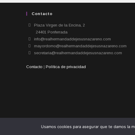
Contacto
Plaza Virgen de la Encina, 2
24401 Ponferrada​
info@realhermandaddejesusnazareno.com
mayordomo@realhermandaddejesusnazareno.com
secretaria@realhermandaddejesusnazareno.com
Contacto
|
Política de privacidad
Usamos cookies para asegurar que te damos la me