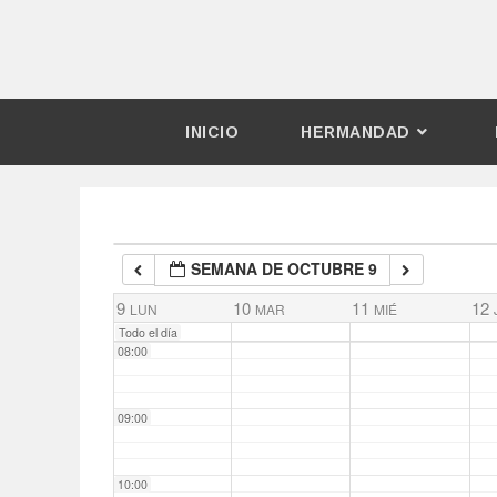
03:00
04:00
INICIO
HERMANDAD
05:00
06:00
SEMANA DE OCTUBRE 9
07:00
9
10
11
12
LUN
MAR
MIÉ
Todo el día
08:00
09:00
10:00