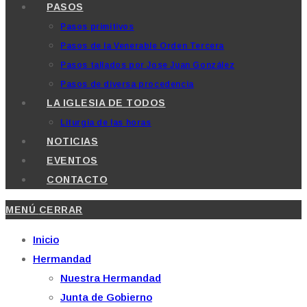
PASOS
Pasos primitivos
Pasos de la Venerable Orden Tercera
Pasos tallados por Jose Juan González
Pasos de diversa procedencia
LA IGLESIA DE TODOS
Liturgia de las horas
NOTICIAS
EVENTOS
CONTACTO
MENÚ
CERRAR
Inicio
Hermandad
Nuestra Hermandad
Junta de Gobierno