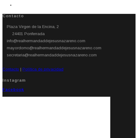
Contacto
Plaza Virgen de la Encina, 2
24401 Ponferrada​
info@realhermandaddejesusnazareno.com
mayordomo@realhermandaddejesusnazareno.com
secretaria@realhermandaddejesusnazareno.com
Contacto
|
Política de privacidad
Instagram
Facebook