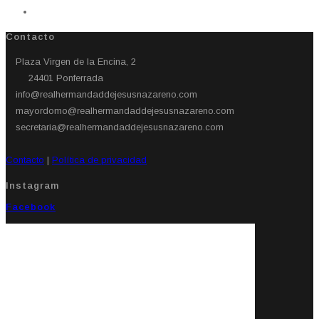
Contacto
Plaza Virgen de la Encina, 2
24401 Ponferrada​
info@realhermandaddejesusnazareno.com
mayordomo@realhermandaddejesusnazareno.com
secretaria@realhermandaddejesusnazareno.com
Contacto
|
Política de privacidad
Instagram
Facebook