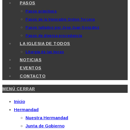
PASOS
Pasos primitivos
Pasos de la Venerable Orden Tercera
Pasos tallados por Jose Juan González
Pasos de diversa procedencia
LA IGLESIA DE TODOS
Liturgia de las horas
NOTICIAS
EVENTOS
CONTACTO
MENÚ
CERRAR
Inicio
Hermandad
Nuestra Hermandad
Junta de Gobierno