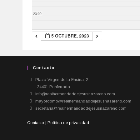
23:00
5 OCTUBRE, 2023
Contacto
Plaza Virgen de la Encina, 2
24401 Ponferrada​
info@realhermandaddejesusnazareno.com
mayordomo@realhermandaddejesusnazareno.com
secretaria@realhermandaddejesusnazareno.com
Contacto
|
Política de privacidad