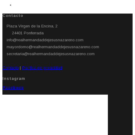
Contacto
Plaza Virgen de la Encina, 2
24401 Ponferrada​
info@realhermandaddejesusnazareno.com
mayordomo@realhermandaddejesusnazareno.com
secretaria@realhermandaddejesusnazareno.com
Contacto
|
Política de privacidad
Instagram
Facebook