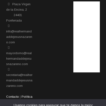
Plaza Virgen
de la Encina, 2
24401
Ponferrada​
info@realhermand
addejesusnazaren
o.com
mayordomo@real
hermandaddejesu
snazareno.com
secretaria@realher
mandaddejesusna
zareno.com
Contacto
|
Política
de privacidad
Usamos cookies para asegurar que te damos la mejor