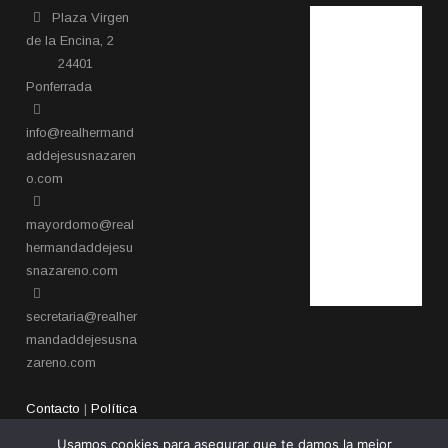
Plaza Virgen
de la Encina, 2
24401
Ponferrada​
info@realhermand
addejesusnazaren
o.com
mayordomo@real
hermandaddejesu
snazareno.com
secretaria@realher
mandaddejesusna
zareno.com
Contacto
|
Política
de privacidad
Usamos cookies para asegurar que te damos la mejor