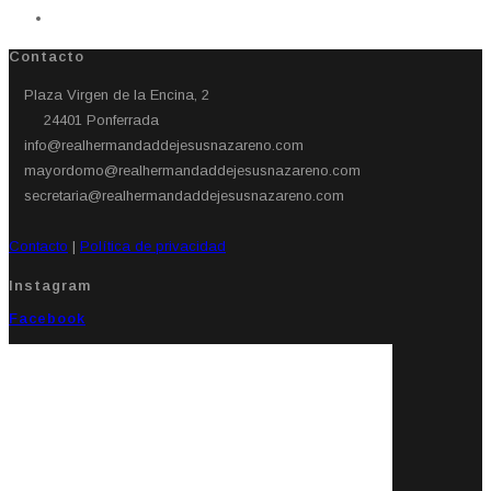
Contacto
Plaza Virgen de la Encina, 2
24401 Ponferrada​
info@realhermandaddejesusnazareno.com
mayordomo@realhermandaddejesusnazareno.com
secretaria@realhermandaddejesusnazareno.com
Contacto
|
Política de privacidad
Instagram
Facebook