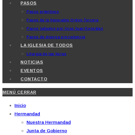
PASOS
Pasos primitivos
Pasos de la Venerable Orden Tercera
Pasos tallados por Jose Juan González
Pasos de diversa procedencia
LA IGLESIA DE TODOS
Liturgia de las horas
NOTICIAS
EVENTOS
CONTACTO
MENÚ
CERRAR
Inicio
Hermandad
Nuestra Hermandad
Junta de Gobierno