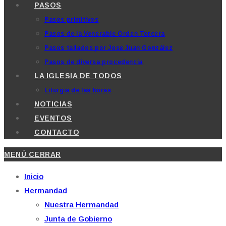
PASOS
Pasos primitivos
Pasos de la Venerable Orden Tercera
Pasos tallados por Jose Juan González
Pasos de diversa procedencia
LA IGLESIA DE TODOS
Liturgia de las horas
NOTICIAS
EVENTOS
CONTACTO
MENÚ
CERRAR
Inicio
Hermandad
Nuestra Hermandad
Junta de Gobierno