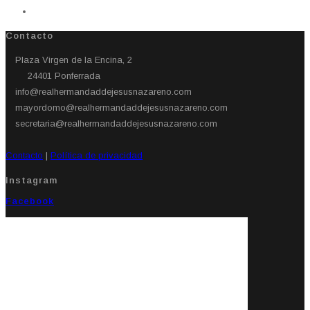
Contacto
Plaza Virgen de la Encina, 2
24401 Ponferrada​
info@realhermandaddejesusnazareno.com
mayordomo@realhermandaddejesusnazareno.com
secretaria@realhermandaddejesusnazareno.com
Contacto
|
Política de privacidad
Instagram
Facebook