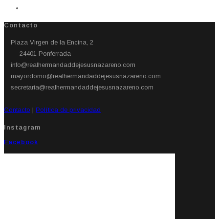
Contacto
Plaza Virgen de la Encina, 2
24401 Ponferrada​
info@realhermandaddejesusnazareno.com
mayordomo@realhermandaddejesusnazareno.com
secretaria@realhermandaddejesusnazareno.com
Contacto
|
Política de privacidad
Instagram
Facebook