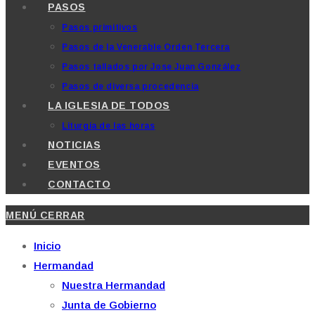
PASOS
Pasos primitivos
Pasos de la Venerable Orden Tercera
Pasos tallados por Jose Juan González
Pasos de diversa procedencia
LA IGLESIA DE TODOS
Liturgia de las horas
NOTICIAS
EVENTOS
CONTACTO
MENÚ
CERRAR
Inicio
Hermandad
Nuestra Hermandad
Junta de Gobierno