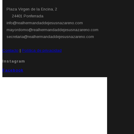
Plaza Virgen de la Encina, 2
24401 Ponferrada​
info@realhermandaddejesusnazareno.com
mayordomo@realhermandaddejesusnazareno.com
secretaria@realhermandaddejesusnazareno.com
Contacto
|
Política de privacidad
Instagram
Facebook