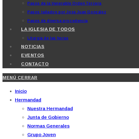
Pasos de la Venerable Orden Tercera
Pasos tallados por Jose Juan González
Pasos de diversa procedencia
LA IGLESIA DE TODOS
Liturgia de las horas
NOTICIAS
EVENTOS
CONTACTO
MENÚ
CERRAR
Inicio
Hermandad
Nuestra Hermandad
Junta de Gobierno
Normas Generales
Grupo Joven