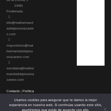
24401
Ponferrada​
info@realhermand
addejesusnazaren
o.com
mayordomo@real
hermandaddejesu
snazareno.com
secretaria@realher
mandaddejesusna
zareno.com
Contacto
|
Política
de privacidad
Usamos cookies para asegurar que te damos la mejor
experiencia en nuestra web. Si continúas usando este sitio,
asumiremos que estás de acuerdo con ello.