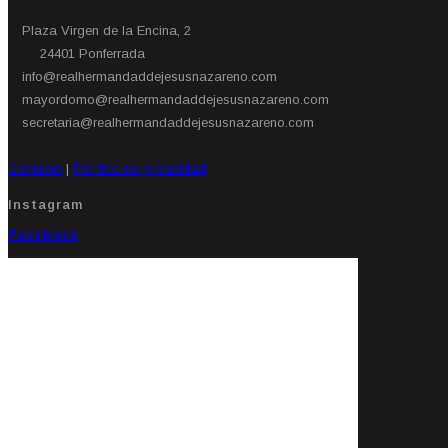
Plaza Virgen de la Encina, 2
24401 Ponferrada​
info@realhermandaddejesusnazareno.com
mayordomo@realhermandaddejesusnazareno.com
secretaria@realhermandaddejesusnazareno.com
Contacto
|
Política de privacidad
Instagram
Facebook