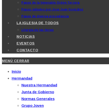
Pasos de la Venerable Orden Tercera
Pasos tallados por Jose Juan González
Pasos de diversa procedencia
LA IGLESIA DE TODOS
Liturgia de las horas
NOTICIAS
EVENTOS
CONTACTO
MENÚ
CERRAR
Inicio
Hermandad
Nuestra Hermandad
Junta de Gobierno
Normas Generales
Grupo Joven