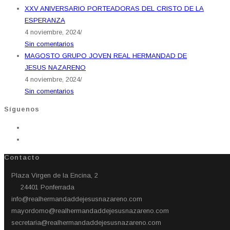
XXV ANIVERSARIO PORTEADORAS DEL CRISTO DE LA
ESPERANZA
4 noviembre, 2024
/
Sin comentarios
MAGOSTO GRUPO JOVEN REAL HERMANDAD DE
JESUS NAZARENO
4 noviembre, 2024
/
Sin comentarios
Síguenos
Contacto
Plaza Virgen de la Encina, 2
24401 Ponferrada​
info@realhermandaddejesusnazareno.com
mayordomo@realhermandaddejesusnazareno.com
secretaria@realhermandaddejesusnazareno.com