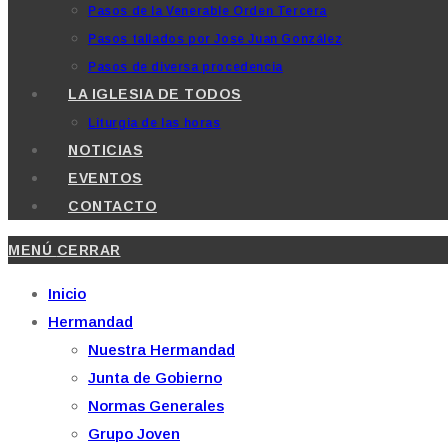
Pasos de la Venerable Orden Tercera
Pasos tallados por Jose Juan González
Pasos de diversa procedencia
LA IGLESIA DE TODOS
Liturgia de las horas
NOTICIAS
EVENTOS
CONTACTO
MENÚ
CERRAR
Inicio
Hermandad
Nuestra Hermandad
Junta de Gobierno
Normas Generales
Grupo Joven