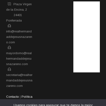
Plaza Virgen
de la Encina, 2
24401
Ponferrada​
info@realhermand
addejesusnazaren
o.com
mayordomo@real
hermandaddejesu
snazareno.com
secretaria@realher
mandaddejesusna
zareno.com
Contacto
|
Política
de privacidad
Usamos cookies para asegurar que te damos la mejor