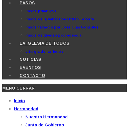
PASOS
Pasos primitivos
Pasos de la Venerable Orden Tercera
Pasos tallados por Jose Juan González
Pasos de diversa procedencia
LA IGLESIA DE TODOS
Liturgia de las horas
NOTICIAS
EVENTOS
CONTACTO
MENÚ
CERRAR
Inicio
Hermandad
Nuestra Hermandad
Junta de Gobierno