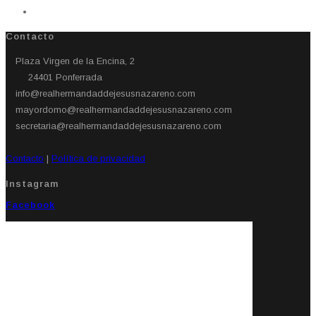
Contacto
Plaza Virgen de la Encina, 2
24401 Ponferrada​
info@realhermandaddejesusnazareno.com
mayordomo@realhermandaddejesusnazareno.com
secretaria@realhermandaddejesusnazareno.com
Contacto
|
Política de privacidad
Instagram
Facebook