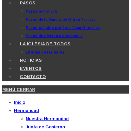
PASOS
Pasos primitivos
Pasos de la Venerable Orden Tercera
Pasos tallados por Jose Juan González
Pasos de diversa procedencia
LA IGLESIA DE TODOS
Liturgia de las horas
NOTICIAS
EVENTOS
CONTACTO
MENÚ
CERRAR
Inicio
Hermandad
Nuestra Hermandad
Junta de Gobierno