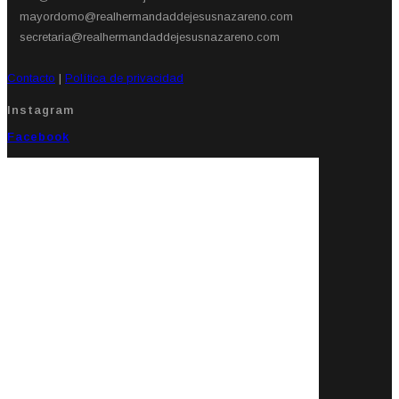
mayordomo@realhermandaddejesusnazareno.com
secretaria@realhermandaddejesusnazareno.com
Contacto
|
Política de privacidad
Instagram
Facebook