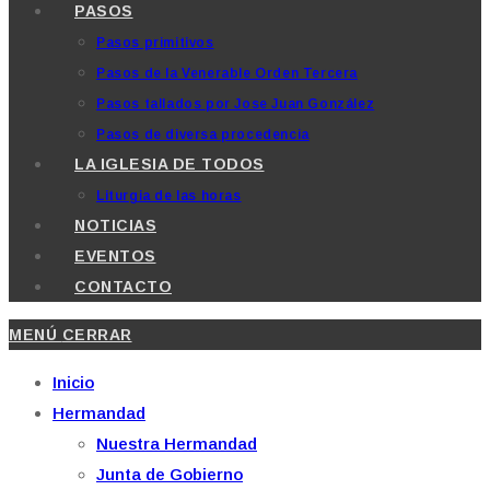
PASOS
Pasos primitivos
Pasos de la Venerable Orden Tercera
Pasos tallados por Jose Juan González
Pasos de diversa procedencia
LA IGLESIA DE TODOS
Liturgia de las horas
NOTICIAS
EVENTOS
CONTACTO
MENÚ
CERRAR
Inicio
Hermandad
Nuestra Hermandad
Junta de Gobierno