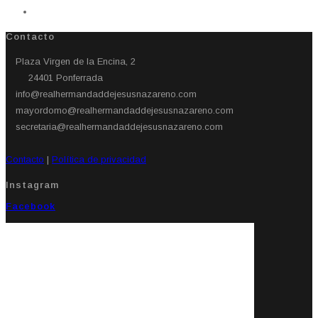
Contacto
Plaza Virgen de la Encina, 2
24401 Ponferrada​
info@realhermandaddejesusnazareno.com
mayordomo@realhermandaddejesusnazareno.com
secretaria@realhermandaddejesusnazareno.com
Contacto
|
Política de privacidad
Instagram
Facebook