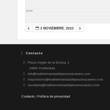
23:00
3 NOVIEMBRE, 2023
Contacto
Plaza Virgen de la Encina, 2
24401 Ponferrada​
info@realhermandaddejesusnazareno.com
mayordomo@realhermandaddejesusnazareno.com
secretaria@realhermandaddejesusnazareno.com
Contacto
|
Política de privacidad