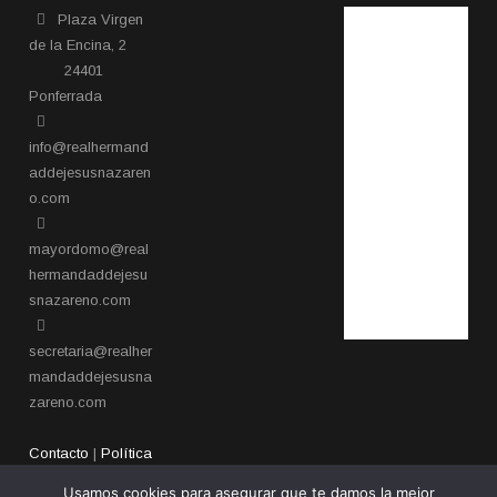
Plaza Virgen
de la Encina, 2
24401
Ponferrada​
info@realhermand
addejesusnazaren
o.com
mayordomo@real
hermandaddejesu
snazareno.com
secretaria@realher
mandaddejesusna
zareno.com
Contacto
|
Política
de privacidad
Usamos cookies para asegurar que te damos la mejor