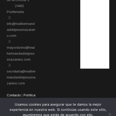
24401
Ponferrada​
info@realhermand
addejesusnazaren
o.com
mayordomo@real
hermandaddejesu
snazareno.com
secretaria@realher
mandaddejesusna
zareno.com
Contacto
|
Política
de privacidad
Usamos cookies para asegurar que te damos la mejor
experiencia en nuestra web. Si continúas usando este sitio,
asumiremos que estás de acuerdo con ello.