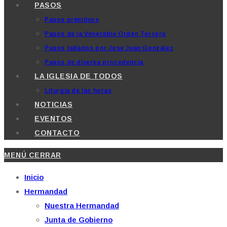
PASOS
Pasos primitivos
Pasos de la Venerable Orden Tercera
Pasos tallados por Jose Juan González
Pasos de diversa procedencia
LA IGLESIA DE TODOS
Liturgia de las horas
NOTICIAS
EVENTOS
CONTACTO
MENÚ
CERRAR
Inicio
Hermandad
Nuestra Hermandad
Junta de Gobierno