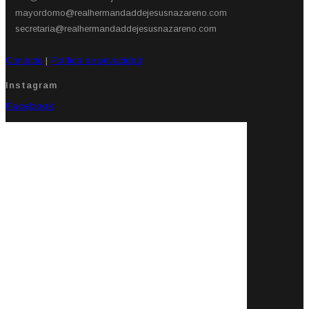
mayordomo@realhermandaddejesusnazareno.com
secretaria@realhermandaddejesusnazareno.com
Contacto
|
Política de privacidad
Instagram
Facebook