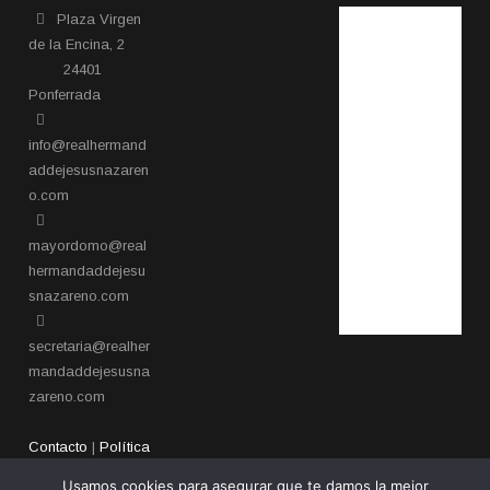
Plaza Virgen
de la Encina, 2
24401
Ponferrada​
info@realhermand
addejesusnazaren
o.com
mayordomo@real
hermandaddejesu
snazareno.com
secretaria@realher
mandaddejesusna
zareno.com
Contacto
|
Política
de privacidad
Usamos cookies para asegurar que te damos la mejor