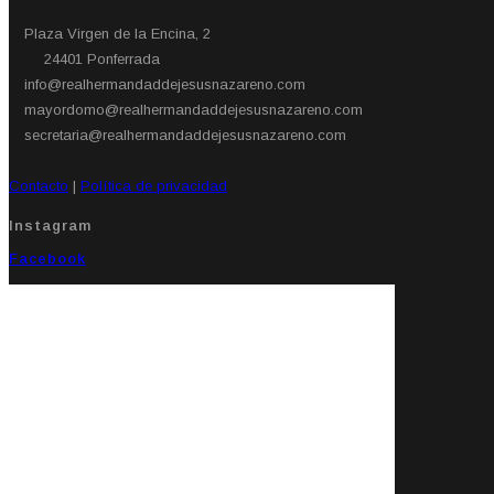
Plaza Virgen de la Encina, 2
24401 Ponferrada​
info@realhermandaddejesusnazareno.com
mayordomo@realhermandaddejesusnazareno.com
secretaria@realhermandaddejesusnazareno.com
Contacto
|
Política de privacidad
Instagram
Facebook