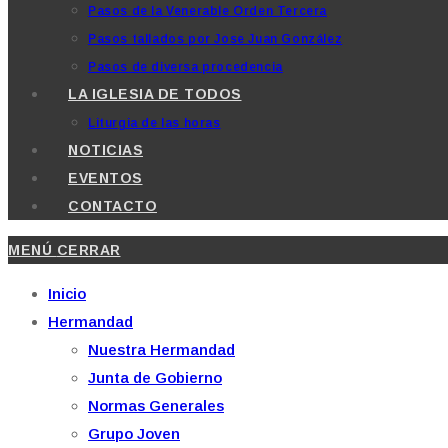
Pasos de la Venerable Orden Tercera
Pasos tallados por Jose Juan González
Pasos de diversa procedencia
LA IGLESIA DE TODOS
Liturgia de las horas
NOTICIAS
EVENTOS
CONTACTO
MENÚ
CERRAR
Inicio
Hermandad
Nuestra Hermandad
Junta de Gobierno
Normas Generales
Grupo Joven