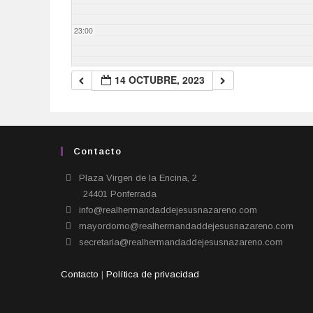
23:00
14 OCTUBRE, 2023
Contacto
Plaza Virgen de la Encina, 2
24401 Ponferrada​
info@realhermandaddejesusnazareno.com
mayordomo@realhermandaddejesusnazareno.com
secretaria@realhermandaddejesusnazareno.com
Contacto
|
Política de privacidad