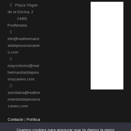
Plaza Virgen
de la Encina, 2
24401
Ponferrada​
info@realhermand
addejesusnazaren
o.com
mayordomo@real
hermandaddejesu
snazareno.com
secretaria@realher
mandaddejesusna
zareno.com
Contacto
|
Política
de privacidad
Usamos cookies para asegurar que te damos la mejor