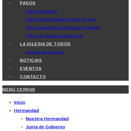
PASOS
Pasos primitivos
Pasos de la Venerable Orden Tercera
Pasos tallados por Jose Juan González
Pasos de diversa procedencia
LA IGLESIA DE TODOS
Liturgia de las horas
NOTICIAS
EVENTOS
CONTACTO
MENÚ
CERRAR
Inicio
Hermandad
Nuestra Hermandad
Junta de Gobierno