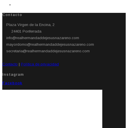
Contacto
Plaza Virgen de la Encina, 2
24401 Ponferrada​
info@realhermandaddejesusnazareno.com
mayordomo@realhermandaddejesusnazareno.com
secretaria@realhermandaddejesusnazareno.com
Contacto
|
Política de privacidad
Instagram
Facebook