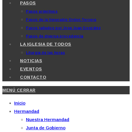
PASOS
Pasos primitivos
Pasos de la Venerable Orden Tercera
Pasos tallados por Jose Juan González
Pasos de diversa procedencia
LA IGLESIA DE TODOS
Liturgia de las horas
NOTICIAS
EVENTOS
CONTACTO
MENÚ
CERRAR
Inicio
Hermandad
Nuestra Hermandad
Junta de Gobierno