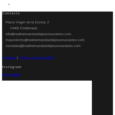
Contacto
Plaza Virgen de la Encina, 2
24401 Ponferrada​
info@realhermandaddejesusnazareno.com
mayordomo@realhermandaddejesusnazareno.com
secretaria@realhermandaddejesusnazareno.com
Contacto
|
Política de privacidad
Instagram
Facebook