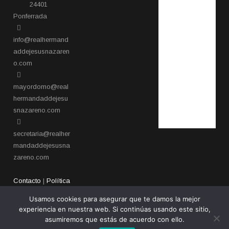
24401
Ponferrada​
info@realhermand
addejesusnazaren
o.com
mayordomo@real
hermandaddejesu
snazareno.com
secretaria@realher
mandaddejesusna
zareno.com
Contacto
|
Política
de privacidad
Usamos cookies para asegurar que te damos la mejor
experiencia en nuestra web. Si continúas usando este sitio,
asumiremos que estás de acuerdo con ello.