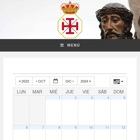
MENÚ
2022
OCT
DIC
2024
LUN
MAR
MIÉ
JUE
VIE
SÁB
DOM
1
2
3
4
5
6
7
8
9
10
11
12