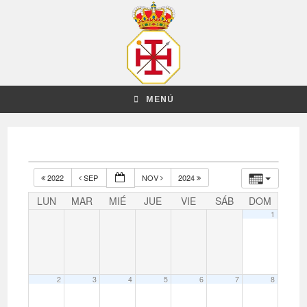
MENÚ
2022
SEP
NOV
2024
LUN
MAR
MIÉ
JUE
VIE
SÁB
DOM
1
2
3
4
5
6
7
8