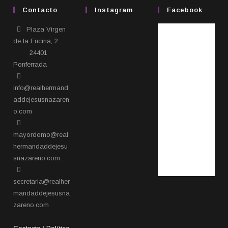
Contacto
Instagram
Facebook
Plaza Virgen
de la Encina, 2
24401
Ponferrada​
info@realhermand
addejesusnazaren
o.com
mayordomo@real
hermandaddejesu
snazareno.com
secretaria@realher
mandaddejesusna
zareno.com