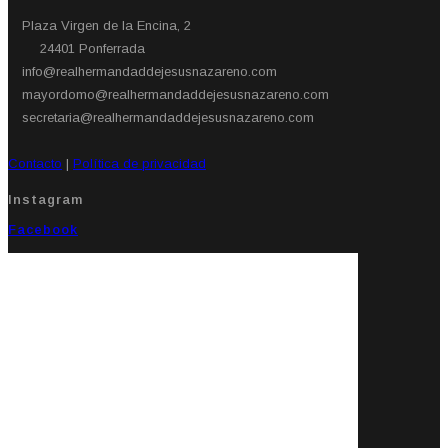
Plaza Virgen de la Encina, 2
24401 Ponferrada​
info@realhermandaddejesusnazareno.com
mayordomo@realhermandaddejesusnazareno.com
secretaria@realhermandaddejesusnazareno.com
Contacto
|
Política de privacidad
Instagram
Facebook