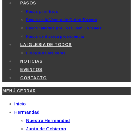
PASOS
Pasos primitivos
Pasos de la Venerable Orden Tercera
Pasos tallados por Jose Juan González
Pasos de diversa procedencia
LA IGLESIA DE TODOS
Liturgia de las horas
NOTICIAS
EVENTOS
CONTACTO
MENÚ
CERRAR
Inicio
Hermandad
Nuestra Hermandad
Junta de Gobierno