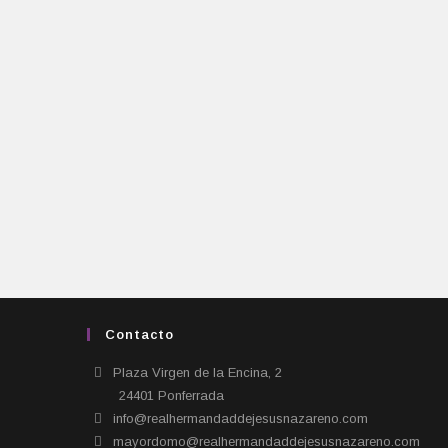
Contacto
Plaza Virgen de la Encina, 2
24401 Ponferrada​
info@realhermandaddejesusnazareno.com
mayordomo@realhermandaddejesusnazareno.com