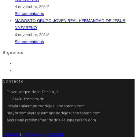
4 noviembre, 2024
/
Sin comentarios
MAGOSTO GRUPO JOVEN REAL HERMANDAD DE JESUS
NAZARENO
4 noviembre, 2024
/
Sin comentarios
Síguenos
Contacto
Plaza Virgen de la Encina, 2
24401 Ponferrada​
info@realhermandaddejesusnazareno.com
mayordomo@realhermandaddejesusnazareno.com
secretaria@realhermandaddejesusnazareno.com
Contacto
|
Política de privacidad