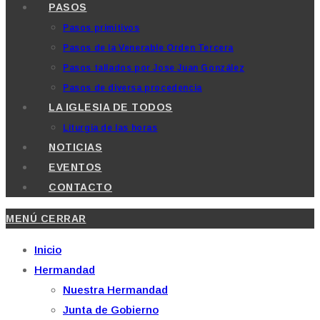
PASOS
Pasos primitivos
Pasos de la Venerable Orden Tercera
Pasos tallados por Jose Juan González
Pasos de diversa procedencia
LA IGLESIA DE TODOS
Liturgia de las horas
NOTICIAS
EVENTOS
CONTACTO
MENÚ
CERRAR
Inicio
Hermandad
Nuestra Hermandad
Junta de Gobierno