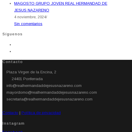
MAGOSTO GRUPO JOVEN REAL HERMANDAD DE
JESUS NAZARENO
4 noviembre, 2024
/
Sin comentarios
Síguenos
Contacto
Plaza Virgen de la Encina, 2
24401 Ponferrada​
info@realhermandaddejesusnazareno.com
mayordomo@realhermandaddejesusnazareno.com
secretaria@realhermandaddejesusnazareno.com
Contacto
|
Política de privacidad
Instagram