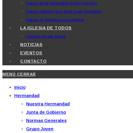
Pasos de la Venerable Orden Tercera
Pasos tallados por Jose Juan González
Pasos de diversa procedencia
LA IGLESIA DE TODOS
Liturgia de las horas
NOTICIAS
EVENTOS
CONTACTO
MENÚ
CERRAR
Inicio
Hermandad
Nuestra Hermandad
Junta de Gobierno
Normas Generales
Grupo Joven