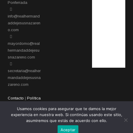
Ponferrada​
info@realhermand
addejesusnazaren
o.com
mayordomo@real
hermandaddejesu
snazareno.com
secretaria@realher
mandaddejesusna
zareno.com
Contacto
|
Política
de privacidad
Usamos cookies para asegurar que te damos la mejor
experiencia en nuestra web. Si continúas usando este sitio,
asumiremos que estás de acuerdo con ello.
Aceptar
Copyright 2026 - Real Hermandad de Jesús Nazareno de Ponferrada