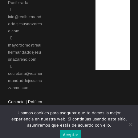
Ponferrada​
info@realhermand
addejesusnazaren
o.com
mayordomo@real
hermandaddejesu
snazareno.com
secretaria@realher
mandaddejesusna
zareno.com
Contacto
|
Política
de privacidad
Usamos cookies para asegurar que te damos la mejor
experiencia en nuestra web. Si continúas usando este sitio,
asumiremos que estás de acuerdo con ello.
Aceptar
Copyright 2026 - Real Hermandad de Jesús Nazareno de Ponferrada