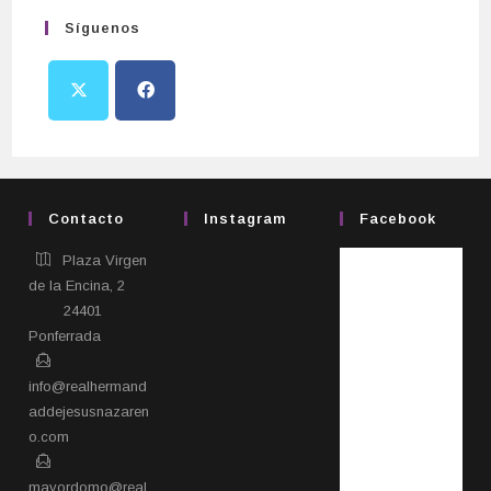
Síguenos
Contacto
Instagram
Facebook
Plaza Virgen
de la Encina, 2
24401
Ponferrada​
info@realhermand
addejesusnazaren
o.com
mayordomo@real