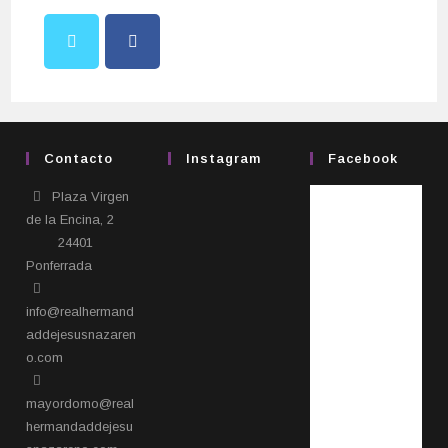
Contacto
Instagram
Facebook
Plaza Virgen
de la Encina, 2
24401
Ponferrada​
info@realhermand
addejesusnazaren
o.com
mayordomo@real
hermandaddejesu