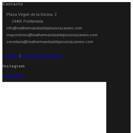
Contacto
Plaza Virgen de la Encina, 2
24401 Ponferrada​
info@realhermandaddejesusnazareno.com
mayordomo@realhermandaddejesusnazareno.com
secretaria@realhermandaddejesusnazareno.com
Contacto
|
Política de privacidad
Instagram
Facebook