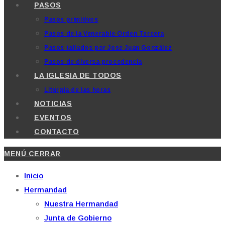
PASOS
Pasos primitivos
Pasos de la Venerable Orden Tercera
Pasos tallados por Jose Juan González
Pasos de diversa procedencia
LA IGLESIA DE TODOS
Liturgia de las horas
NOTICIAS
EVENTOS
CONTACTO
MENÚ
CERRAR
Inicio
Hermandad
Nuestra Hermandad
Junta de Gobierno